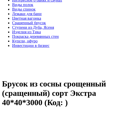
Интересное о банях и саунах
Виды полок
Виды спинок
Лежаки для бани
Цветная вагонка
Сращенный брусок
Ступени из Дуба, Ясеня
Изделия из Тика
Покраска деревянных стен
Купели, офуро
Инвестиции в бизнес
Брусок из сосны срощенный
(сращенный) сорт Экстра
40*40*3000
(Код:
)