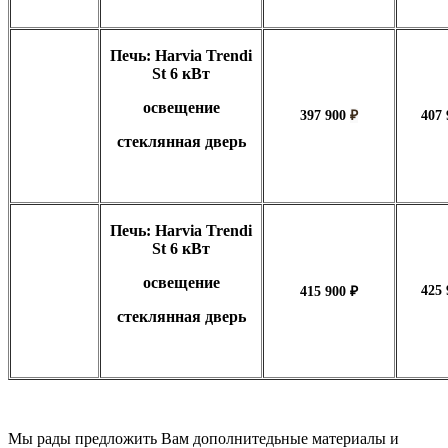
Печь: Harvia Trendi
St 6 кВт
освещение
397 900
₽
407
стеклянная дверь
Печь: Harvia Trendi
St 6 кВт
освещение
425
415 900 ₽
стеклянная дверь
Мы рады предложить Вам дополнитедьные материалы и