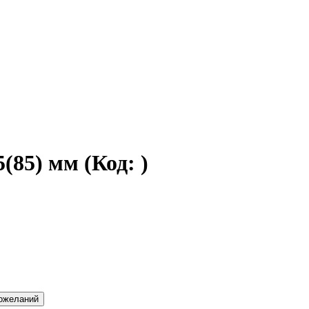
5(85) мм
(Код:
)