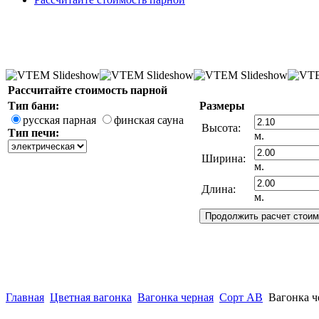
Рассчитайте стоимость парной
Тип бани:
Размеры
русская парная
финская сауна
Высота:
Тип печи:
м.
Ширина:
м.
Длина:
м.
Вековой Секрет Здоро
Главная
Цветная вагонка
Вагонка черная
Сорт АВ
Вагонка ч