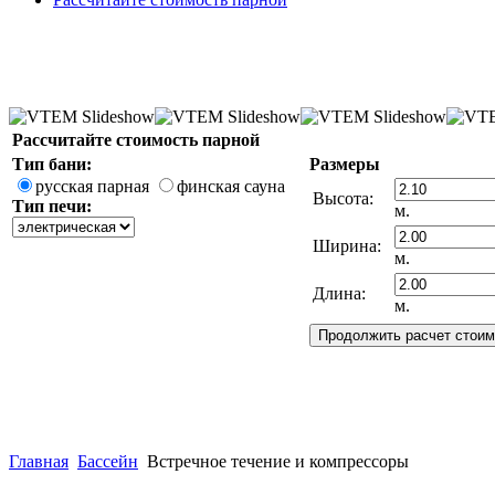
Рассчитайте стоимость парной
Тип бани:
Размеры
русская парная
финская сауна
Высота:
Тип печи:
м.
Ширина:
м.
Длина:
м.
Вековой Секрет Здоро
Главная
Бассейн
Встречное течение и компрессоры